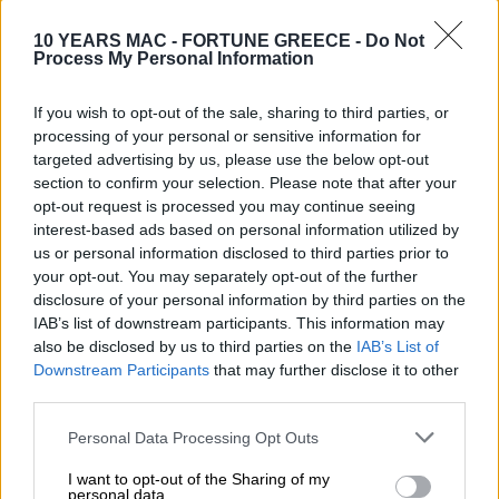
επισκέπτεται.
10 YEARS MAC - FORTUNE GREECE -
Do Not
Η
αειφορία
αποτελεί για εκείνον και την
Process My Personal Information
ομάδα του μια πρόκληση και έναν διαρκή
αγώνα. Το ίδιο και η επέκταση του
If you wish to opt-out of the sale, sharing to third parties, or
αεροδρομίου, αλλά και η ανάδειξη της
processing of your personal or sensitive information for
targeted advertising by us, please use the below opt-out
Αθήνας όχι μόνο ως city break προορισμού,
section to confirm your selection. Please note that after your
αλλά και ως τόπου πρωτοπορίας. Εξηγεί πως
opt-out request is processed you may continue seeing
αυτήν τη στιγμή, όσο βελτιώνεται το
interest-based ads based on personal information utilized by
παραλιακό μέτωπο με τις
επενδύσεις
us or personal information disclosed to third parties prior to
σε
Ελληνικό
και
Αθηναϊκή Ριβιέρα
,
your opt-out. You may separately opt-out of the further
αναβιώνουμε το προϊόν «sea and sun», ενώ
disclosure of your personal information by third parties on the
τονίζει πως είναι κάθετος σε λογικές που
IAB’s list of downstream participants. This information may
also be disclosed by us to third parties on the
IAB’s List of
εμποδίζουν την ανάπτυξη.
Downstream Participants
that may further disclose it to other
third parties.
Το 2025 ο
Διεθνής Αερολιμένας Αθηνών
θα
γίνει το
πρώτο ενεργειακά ανεξάρτητο
Personal Data Processing Opt Outs
αεροδρόμιο της Ευρώπης
και θα αποτελέσει
I want to opt-out of the Sharing of my
case study στον κλάδο του. Έμφαση δίνεται
personal data.