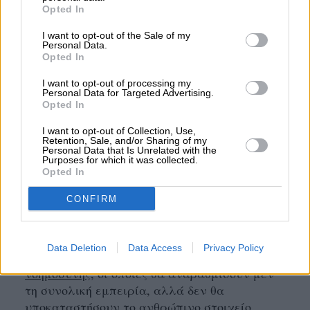
στην εμπειρία shopping, στην υψηλού
Opted In
επιπέδου γαστρονομική απόλαυση, όπως
I want to opt-out of the Sale of my
επίσης και στην ανάδειξη των καλύτερων
Personal Data.
τοπικών προϊόντων.
Opted In
I want to opt-out of processing my
Για τον Γιάννη Παράσχη, ο στόχος παραμένει
Personal Data for Targeted Advertising.
Opted In
η εύρυθμη λειτουργία, ακόμη και σε αντίξοες
συνθήκες, και η διασφάλιση ενός υψηλού
I want to opt-out of Collection, Use,
επιπέδου διαχείρισης της εναέριας
Retention, Sale, and/or Sharing of my
Personal Data that Is Unrelated with the
κυκλοφορίας. Θεωρεί πως όσο περνούν τα
Purposes for which it was collected.
χρόνια θα δίνεται
μεγαλύτερη έμφαση στο
Opted In
infotainment
και η ψηφιακή τεχνολογία θα
CONFIRM
διεισδύει ακόμα περισσότερο στον τρόπο
λειτουργίας των αεροδρομίων. Ωστόσο, το
ταξίδι θα παραμείνει μια φυσική διαδικασία,
Data Deletion
Data Access
Privacy Policy
παρά την
υιοθέτηση τεχνολογιών τεχνητής
νοημοσύνης
, οι οποίες θα αναβαθμίσουν μεν
τη συνολική εμπειρία, αλλά δεν θα
υποκαταστήσουν το ανθρώπινο στοιχείο.